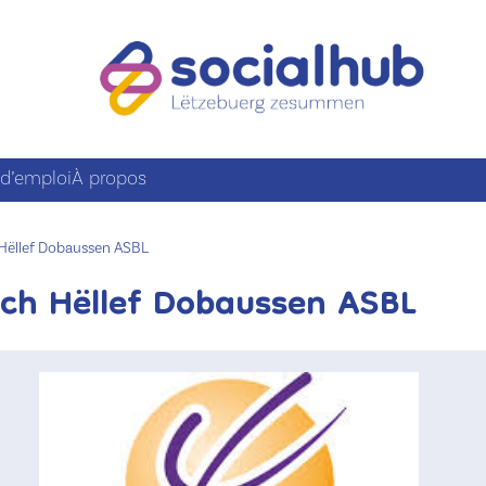
 d’emploi
À propos
 Hëllef Dobaussen ASBL
sch Hëllef Dobaussen ASBL