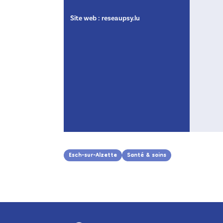
Site web :
reseaupsy.lu
Esch-sur-Alzette
Santé & soins