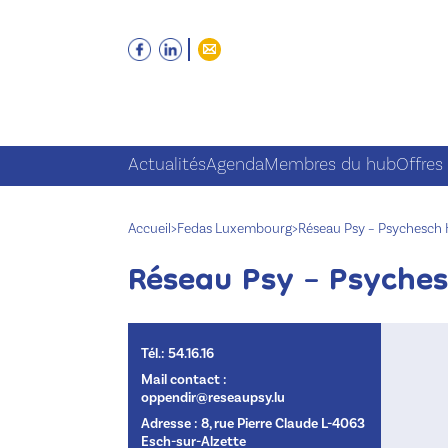
Actualités
Agenda
Membres du hub
Offres
Accueil
>
Fedas Luxembourg
>
Réseau Psy – Psychesch
Réseau Psy – Psyche
Tél.: 54.16.16
Mail contact :
oppendir@reseaupsy.lu
Adresse : 8, rue Pierre Claude L-4063
Esch-sur-Alzette