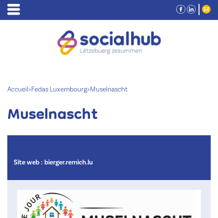
Accueil
>
Fedas Luxembourg
>
Muselnascht
Muselnascht
Site web :
bierger.remich.lu