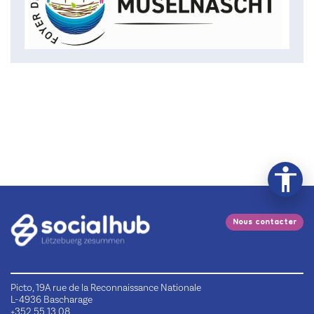
Nous contacter
Picto, 19A rue de la Reconnaissance Nationale
L-4936 Bascharage
+352 55 13 08