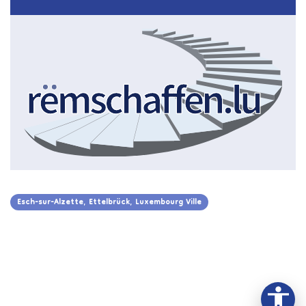
Esch-sur-Alzette, Ettelbrück, Luxembourg Ville