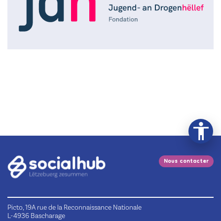
Nous contacter
Picto, 19A rue de la Reconnaissance Nationale
L-4936 Bascharage