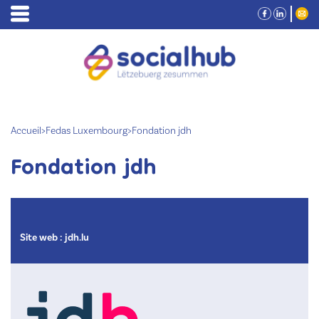
Accueil
>
Fedas Luxembourg
>
Fondation jdh
Fondation jdh
Site web :
jdh.lu