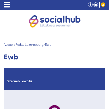
Accueil
>
Fedas Luxembourg
>
Ewb
Ewb
Site web :
ewb.lu