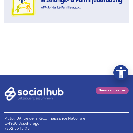
Nous contacter
Picto, 19A rue de la Reconnaissance Nationale
L-4936 Bascharage
+352 55 13 08