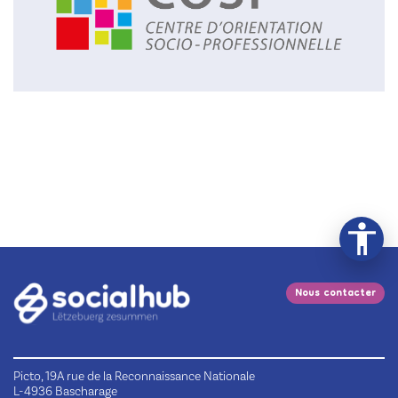
Nous contacter
Picto, 19A rue de la Reconnaissance Nationale
L-4936 Bascharage