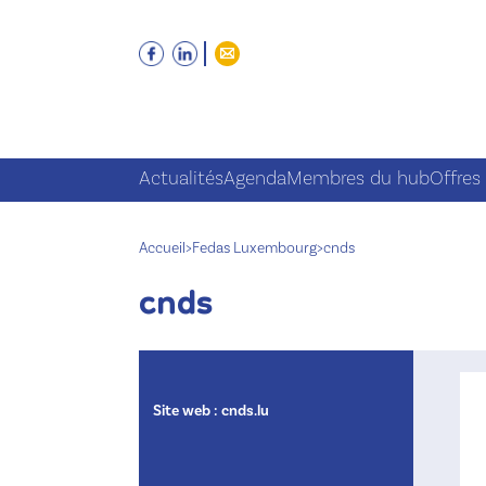
Actualités
Agenda
Membres du hub
Offres
Accueil
>
Fedas Luxembourg
>
cnds
cnds
Site web :
cnds.lu