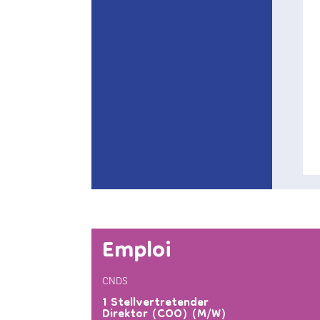
Emploi
CNDS
1 Stellvertretender
Direktor (COO) (M/W)