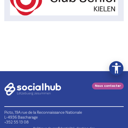
Nous contacter
Picto, 19A rue de la Reconnaissance Nationale
L-4936 Bascharage
+352 55 13 08
,