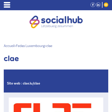
Accueil
>
Fedas Luxembourg
>
clae
clae
Site web :
clae.lu/clae