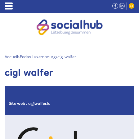
Accueil
>
Fedas Luxembourg
>
cigl walfer
cigl walfer
Site web :
ciglwalfer.lu