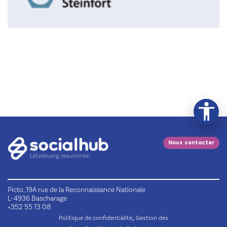
Nous contacter
Picto, 19A rue de la Reconnaissance Nationale
L-4936 Bascharage
+352 55 13 08
,
Politique de confidentialité
Gestion des