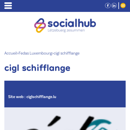
Accueil
>
Fedas Luxembourg
>
cigl schifflange
cigl schifflange
Site web :
ciglschifflange.lu