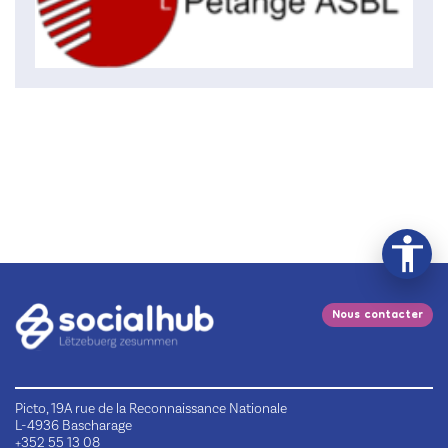
Nous contacter
Picto, 19A rue de la Reconnaissance Nationale
L-4936 Bascharage
+352 55 13 08