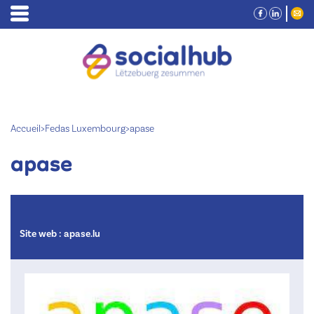
Accueil
>
Fedas Luxembourg
>
apase
apase
Site web :
apase.lu