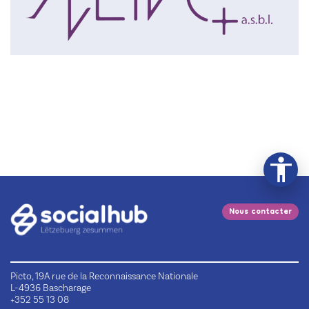
Nous contacter
Picto, 19A rue de la Reconnaissance Nationale
L-4936 Bascharage
+352 55 13 08