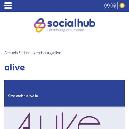
Accueil
>
Fedas Luxembourg
>
alive
alive
Site web :
alive.lu