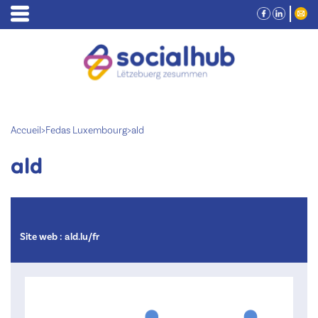
Accueil
>
Fedas Luxembourg
>
ald
ald
Site web :
ald.lu/fr