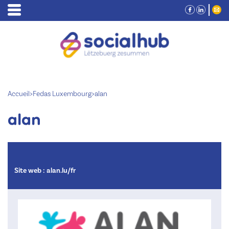
Accueil
>
Fedas Luxembourg
>
alan
alan
Site web :
alan.lu/fr