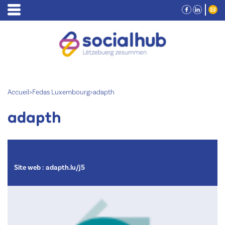
Accueil
>
Fedas Luxembourg
>
adapth
adapth
Site web :
adapth.lu/j5