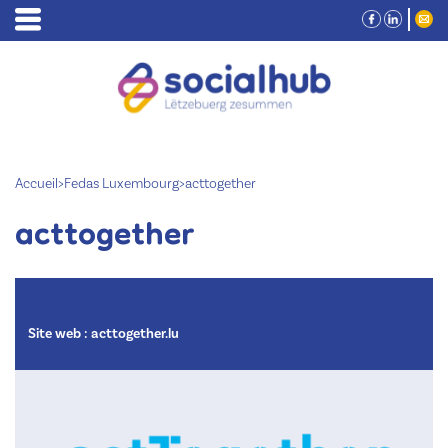
Accueil
>
Fedas Luxembourg
>
acttogether
acttogether
Site web :
acttogether.lu