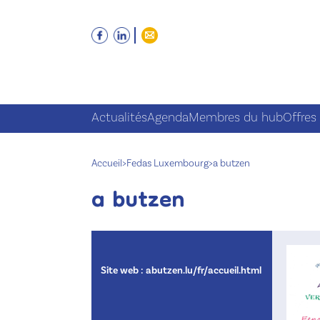
Actualités
Agenda
Membres du hub
Offres
Accueil
>
Fedas Luxembourg
>
a butzen
a butzen
Site web :
abutzen.lu/fr/accueil.html