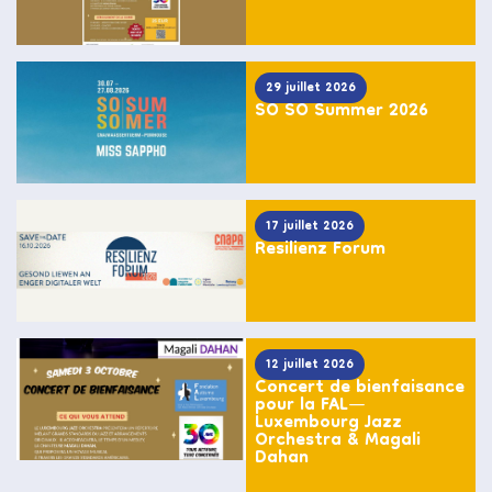
29 juillet 2026
SO SO Summer 2026
17 juillet 2026
Resilienz Forum
12 juillet 2026
Concert de bienfaisance
pour la FAL—
Luxembourg Jazz
Orchestra & Magali
Dahan