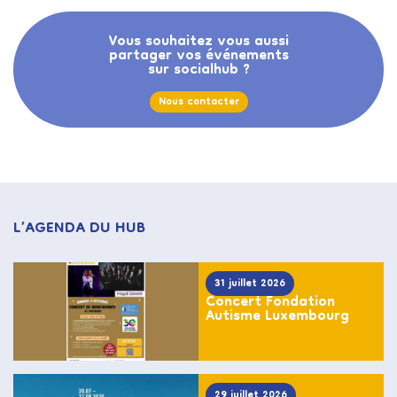
Vous souhaitez vous aussi
partager vos événements
sur socialhub ?
Nous contacter
L’AGENDA DU HUB
31 juillet 2026
Concert Fondation
Autisme Luxembourg
29 juillet 2026